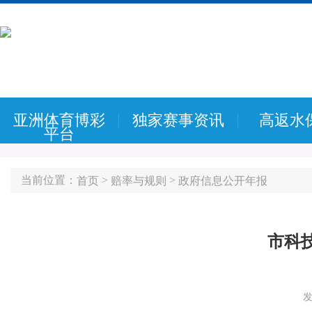
亚洲体育博彩
独家赛事资讯
高返水
平台
当前位置：
>
>
首页
赔率与规则
政府信息公开年报
市科
发