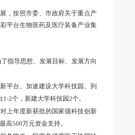
发展，按照市委、市政府关于重点产
博彩平台生物医药及医疗装备产业集
确了指导思想、发展目标、发展方向
创新平台、加速建设大学科技园。到
1-2个，新建大学科技园2个。
，对上年度新获批的国家级科技创新
最高500万元资金支持。