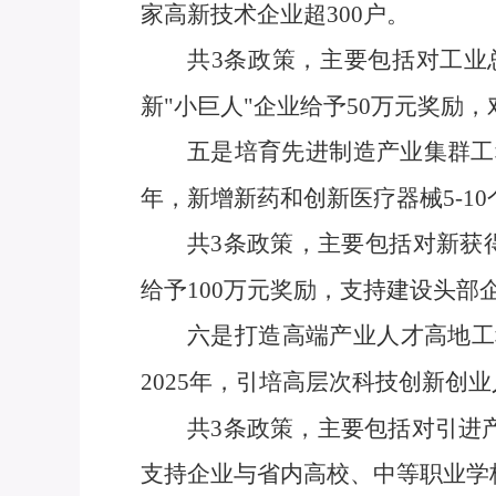
家高新技术企业超300户。
共
3条政策，主要包括对工业
新"小巨人"企业给予50万元奖励
五是培育先进制造产业集群工
年，新增新药和创新医疗器械5-10
共
3条政策，主要包括对新获
给予100万元奖励，支持建设头部
六是打造高端产业人才高地工
2025年，引培高层次科技创新创业
共
3条政策，主要包括对引进产
支持企业与省内高校、中等职业学