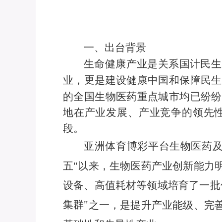
一、出台背景
生命健康产业是关系国计民生
更
业，
是建设健康中国和保障民生
的全国生物医药重点城市均已纷纷
地在产业发展、产业竞争的领先
段。
亚洲体育博彩平台生物医药及
五"以来，生物医药产业创新能力
设备、高值耗材等领域培育了一批
集群
"
之一，是提升产业能级、完