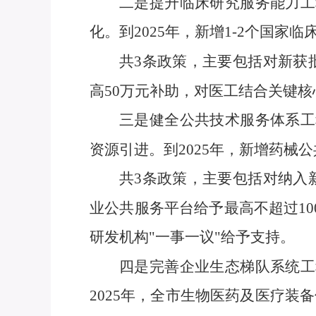
二是提升临床研究服务能力工
化。到
2025年，新增1-2个国
共
3条政策，主要包括对新获
高50万元补助，对医工结合关键核
三是健全公共技术服务体系工
资源引进。到
2025年，新增药械
共
3条政策，主要包括对纳入
业公共服务平台给予最高不超过10
研发机构"一事一议"给予支持。
四是完善企业生态梯队系统工
2025年，全市生物医药及医疗装