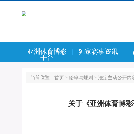
亚洲体育博彩
独家赛事资讯
平台
当前位置：
>
>
首页
赔率与规则
法定主动公开内
关于《亚洲体育博彩