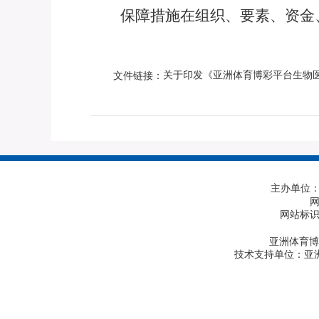
保障措施在组织、要素、资金
关于印发《亚洲体育博彩平台生物医
文件链接：
主办单位：
网站标识码
亚洲体育博彩
技术支持单位：亚