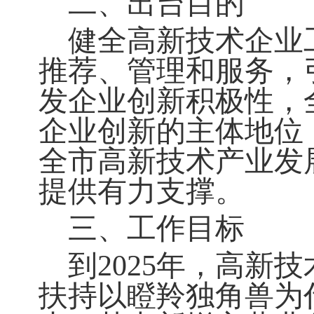
二、出台目的
健全高新技术企业
推荐、管理和服务，
发企业创新积极性，
企业创新的主体地位
全市高新技术产业发
提供有力支撑。
三、工作目标
到2025年，高新
扶持以瞪羚独角兽为