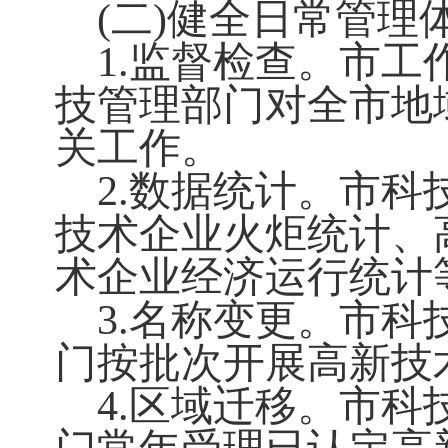
(二)健全日常管理
1.监督检查。市工
技管理部门对全市地
关工作。
2.数据统计。市科
技术企业火炬统计、
术企业经济运行统计
3.名称变更。市科
门按批次开展高新技
4.区域迁移。市科