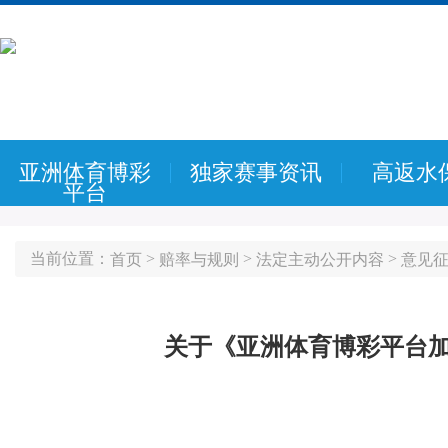
亚洲体育博彩
独家赛事资讯
高返水
平台
当前位置：
>
>
>
首页
赔率与规则
法定主动公开内容
意见
关于《亚洲体育博彩平台加快