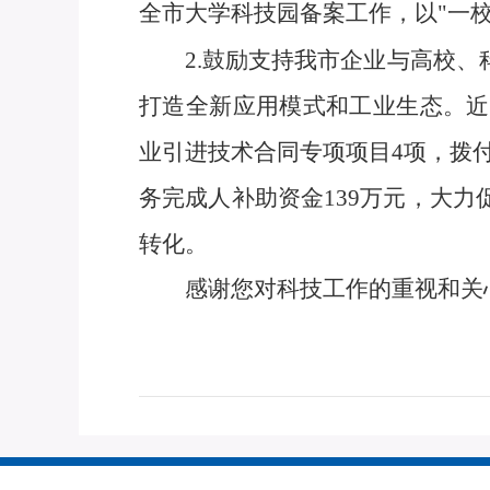
全市大学科技园备案工作，以"一校
2.鼓励支持我市企业与高校
打造全新应用模式和工业生态。近
业引进技术合同专项项目4项，拨付
务完成人补助资金139万元，大
转化。
感谢您对科技工作的重视和关