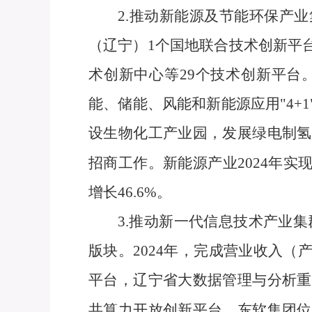
2.推动新能源及节能环保产
（辽宁）1个国地联合技术创新平
术创新中心等29个技术创新平台
能、储能、风能和新能源应用"4
设生物化工产业园，发展绿电制氢
招商工作。新能源产业2024年实现产
增长46.6%。
3.推动新一代信息技术产业
版块。2024年，完成营业收入（
平台，辽宁省大数据管理与分析重
共算力开放创新平台。东软集团位列