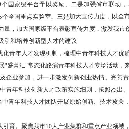
加强省市联动
3个国家级平台予以奖励。二是
，
加大宣传力度
，以全
5个全国重点实验室。三是
力量，加大国家级平台表彰宣传力度，激发我市
吸引和培养创新型人才的建议
。优化青年人才发现机制，梳理中青年科技人才优
开展"盛菁汇"常态化路演青年科技人才专场活动，
体及企业参加，进一步激发创新创业热情。完善青
中青年科技创新人才政策实施细则，按照杰出
3名中青年科技人才团队开展原始创新、技术攻关
团队引育。聚焦我市10大产业集群和重点产业领域