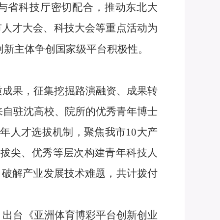
与省科技厅密切配合，推动东北大
市人才大会、科技大会等重点活动为
创新主体争创国家级平台积极性。
质成果，征集挖掘路演融资、成果转
来自驻沈高校、院所的优秀青年博士
年人才选拔机制，聚焦我市10大产
、拔尖、优秀等层次构建青年科技人
，破解产业发展技术难题，共计拨付
，出台《亚洲体育博彩平台创新创业