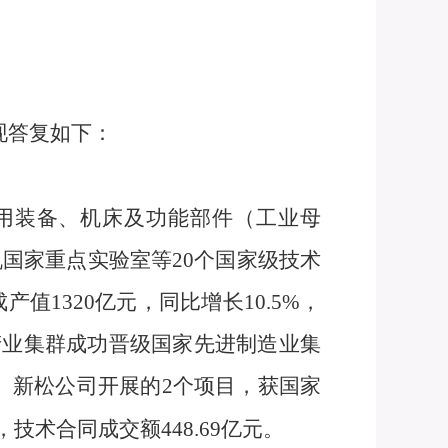
现答复如下：
专用装备、机床及功能部件（工业母
国家重点实验室等20个国家级技术
值1320亿元，同比增长10.5%，
产业集群成功晋级国家先进制造业集
。新松公司开展的2个项目，获国家
技术合同成交额448.69亿元。