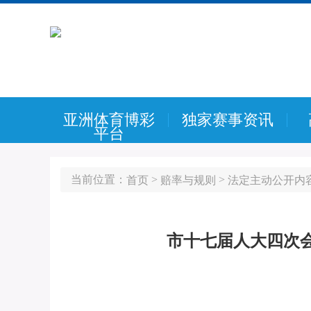
亚洲体育博彩
独家赛事资讯
平台
当前位置：
>
>
首页
赔率与规则
法定主动公开内
市十七届人大四次