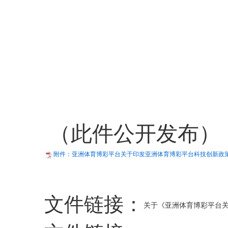
（此件公开发布）
附件：亚洲体育博彩平台关于印发亚洲体育博彩平台科技创新政策配
文件链接：
关于《亚洲体育博彩平台关