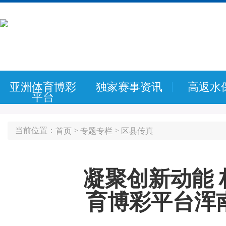
亚洲体育博彩
独家赛事资讯
高返水
平台
当前位置：
>
>
首页
专题专栏
区县传真
凝聚创新动能
育博彩平台浑