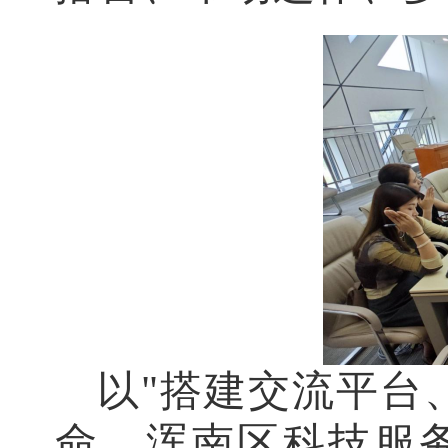
以"搭建交流平台
命，浑南区科技服