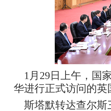
1月29日上午，
华进行正式访问的英
斯塔默转达查尔斯