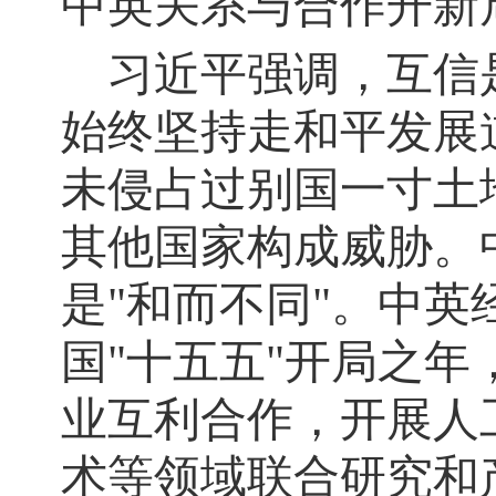
中英关系与合作开新
习近平强调，互信
始终坚持走和平发展
未侵占过别国一寸土
其他国家构成威胁。
是"和而不同"。中
国"十五五"开局之
业互利合作，开展人
术等领域联合研究和