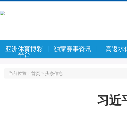
亚洲体育博彩
独家赛事资讯
高返水
平台
当前位置：
>
首页
头条信息
习近