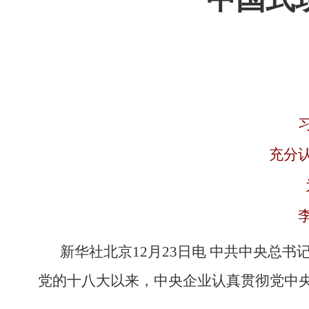
充分
新华社北京12月23日电 中共中央总
党的十八大以来，中央企业认真贯彻党中