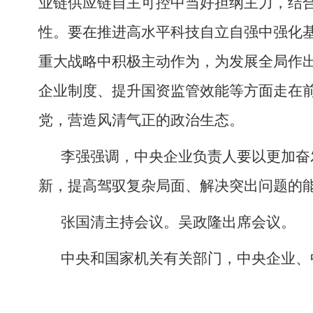
业链供应链自主可控中当好担纲主力，结
性。要在推进高水平科技自立自强中强化
重大战略中积极主动作为，为发展全局作
企业制度、提升国资监管效能等方面走在
党，营造风清气正的政治生态。
李强强调，中央企业负责人要以更加奋
新，提高驾驭复杂局面、解决突出问题的
张国清主持会议。吴政隆出席会议。
中央和国家机关有关部门，中央企业、