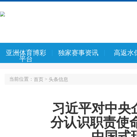
亚洲体育博彩
独家赛事资讯
高返水
平台
当前位置：
>
首页
头条信息
习近平对中央
分认识职责使
中国式