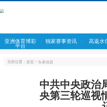
亚洲体育博彩
独家赛事资讯
高返水
平台
当前位置：
>
首页
头条信息
中共中央政治
央第三轮巡视