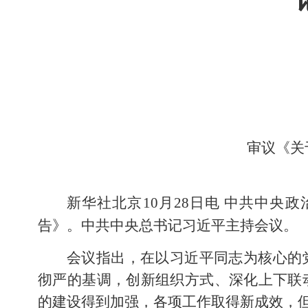
审议《关
新华社北京10月28日电 中共中央
告》。中共中央总书记习近平主持会议。
会议指出，在以习近平同志为核心的
彻严的基调，创新组织方式、深化上下联
的建设得到加强，各项工作取得新成效，但