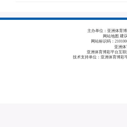
主办单位：亚洲体育博
建议
网站地图
网站标识码：210100
亚洲体
亚洲体育博彩平台互联网违
技术支持单位：亚洲体育博彩