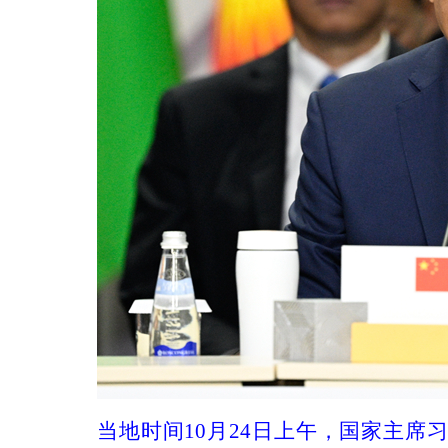
当地时间10月24日上午，国家主席