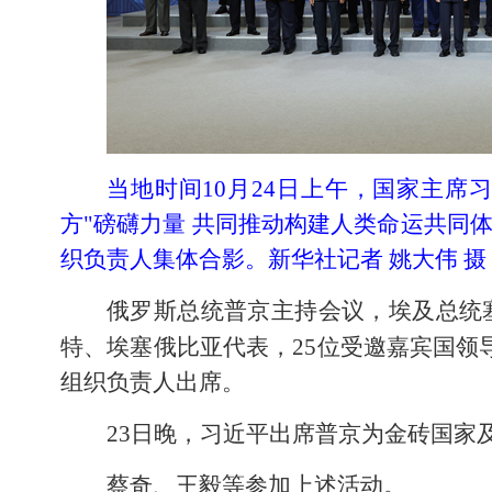
当地时间10月24日上午，国家主席
方"磅礴力量 共同推动构建人类命运共同
织负责人集体合影。新华社记者 姚大伟 摄
俄罗斯总统普京主持会议，埃及总统
特、埃塞俄比亚代表，25位受邀嘉宾国领
组织负责人出席。
23日晚，习近平出席普京为金砖国家
蔡奇、王毅等参加上述活动。