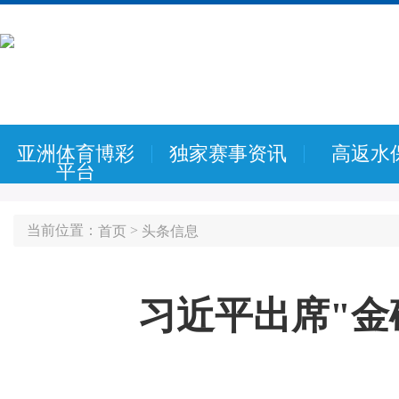
亚洲体育博彩
独家赛事资讯
高返水
平台
当前位置：
>
首页
头条信息
习近平出席"金