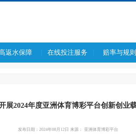
高返水保障
在线投注服务
赔率与规
开展2024年度亚洲体育博彩平台创新创业
发布日期：2024年08月12日 来源： 亚洲体育博彩平台