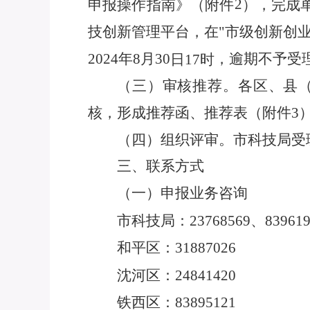
2
申报操作指南》（附件
），完成
技创新管理平台，在
"市级创新创
2024
年
8
月
30
，逾期不予受
日
17时
（三）审核推荐。各区、县
核，形成推荐函、推荐表（附件
3
（四）组织评审。市科技局受
三、联系方式
（一）申报业务咨询
市科技局：
23768569、839619
和平区：
31887026
沈河区：
24841420
铁西区：
83895121