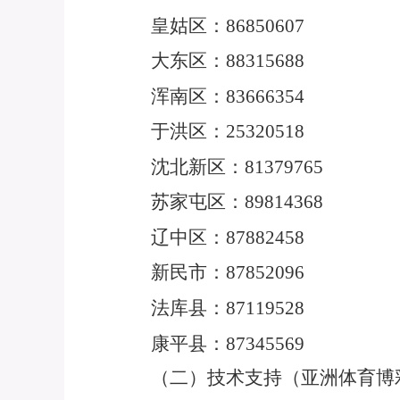
皇姑区：
86850607
大东区：
88315688
浑南区：
83666354
于洪区：
25320518
沈北新区：
81379765
苏家屯区：
89814368
辽中区：
87882458
新民市：
87852096
法库县：
87119528
康平县：
87345569
（二）技术支持（亚洲体育博