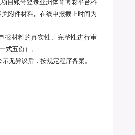
以项目账号登录亚洲体育博彩平台科
相关附件材料。在线申报截止时间为
申报材料的真实性、完整性进行审
一式五份）。
公示无异议后，按规定程序备案。