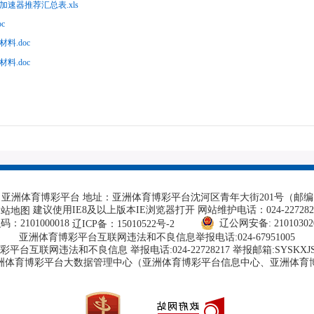
速器推荐汇总表.xls
c
.doc
.doc
亚洲体育博彩平台 地址：亚洲体育博彩平台沈河区青年大街201号（邮编
建议使用IE8及以上版本IE浏览器打开 网站维护电
话：024-227282
网站地图
：2101000018
辽公网安备: 21010302
辽ICP备：15010522号-2
亚洲体育博彩平台互联网违法和不良信息举报电话:024-67951005
平台互联网违法和不良信息 举报电话:024-22728217 举报邮箱:
SYSKXJS
洲体育博彩平台大数据管理中心（亚洲体育博彩平台信息中心、亚洲体育