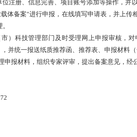
单位注册、信息完善、项目账号添加等操作，并
业载体备案"进行申报，在线填写申请表，并上传
理。
（市）科技
管理
部门及时受理网上申报审核，对
），并统一报送纸质推荐函、推荐表、申报材料（
理申报材料，组织专家评审，提出备案意见，经
72