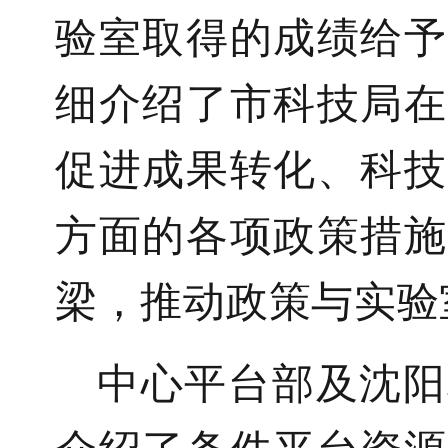
验室取得的成绩给予
细介绍了市科技局在
促进成果转化、科技
方面的各项政策措施
梁，推动政策与实验
中心平台部及沈阳