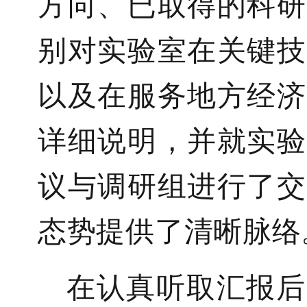
方向、已取得的科研
别对实验室在关键技
以及在服务地方经济
详细说明，并就实验
议与调研组进行了交
态势提供了清晰脉络
在认真听取汇报后