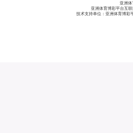
亚洲体
亚洲体育博彩平台互联网违
技术支持单位：亚洲体育博彩