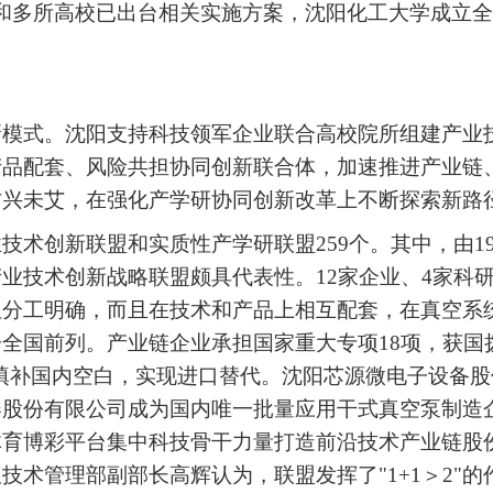
市和多所高校已出台相关实施方案，沈阳化工大学成立全
。
新模式。沈阳支持科技领军企业联合高校院所组建产业
产品配套、风险共担协同创新联合体，加速推进产业链
方兴未艾，在强化产学研协同创新改革上不断探索新路
技术创新联盟和实质性产学研联盟259个。其中，由1
业技术创新战略联盟颇具代表性。12家企业、4家科研
但分工明确，而且在技术和产品上相互配套，在真空系
国前列。产业链企业承担国家重大专项18项，获国拨资
产品填补国内空白，实现进口替代。沈阳芯源微电子设备
份有限公司成为国内唯一批量应用干式真空泵制造企业。
亚洲体育博彩平台集中科技骨干力量打造前沿技术产业链
技术管理部副部长高辉认为，联盟发挥了"1+1＞2"