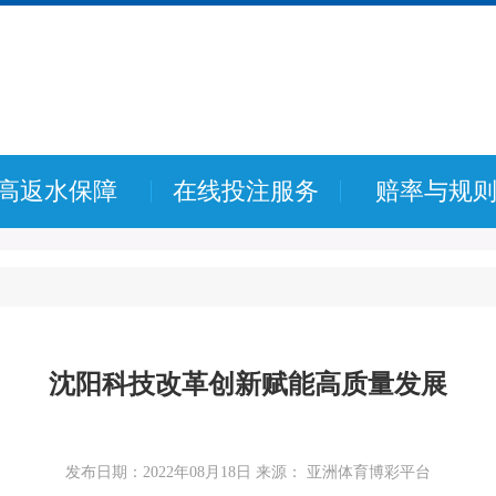
高返水保障
在线投注服务
赔率与规
沈阳科技改革创新赋能高质量发展
发布日期：2022年08月18日 来源： 亚洲体育博彩平台