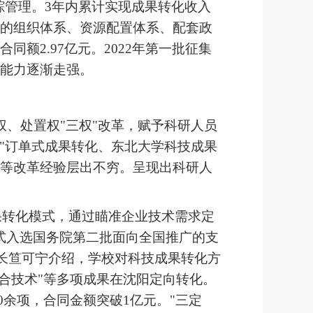
踪管理。3年内累计实现成果转化收入
关的组织体系、资源配置体系、配套政
同额2.97亿元。2022年第一批征集
给能力逐渐走强。
、处置权"三权"改革，赋予科研人员
"订单式成果转化、东北大学科技成果
股"等改革经验层出不穷。呈现出科研人
成果转化模式，通过瞄准企业技术需求定
模式入选国务院第二批面向全国推广的支
校长笪可宁介绍，学校对科技成果转化方
合技术"等多项成果在沈阳定向转化。
0余项，合同金额突破1亿元。"三定