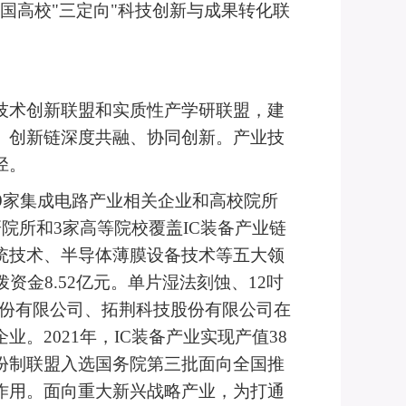
国高校"三定向"科技创新与成果转化联
技术创新联盟和实质性产学研联盟，建
、创新链深度共融、协同创新。产业技
径。
9家集成电路产业相关企业和高校院所
院所和3家高等院校覆盖IC装备产业链
统技术、半导体薄膜设备技术等五大领
金8.52亿元。单片湿法刻蚀、12吋
股份有限公司、拓荆科技股份有限公司在
2021年，IC装备产业实现产值38
股份制联盟入选国务院第三批面向全国推
的作用。面向重大新兴战略产业，为打通