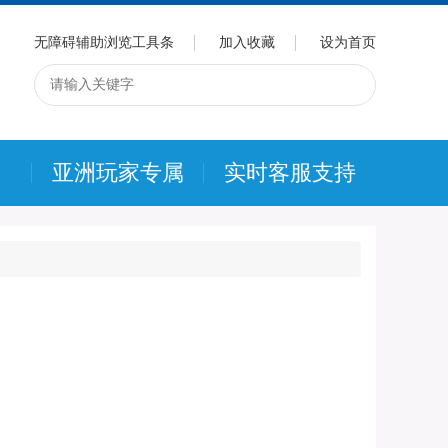
无障碍辅助浏览工具条
加入收藏
设为首页
则
亚洲玩家专属
实时客服支持