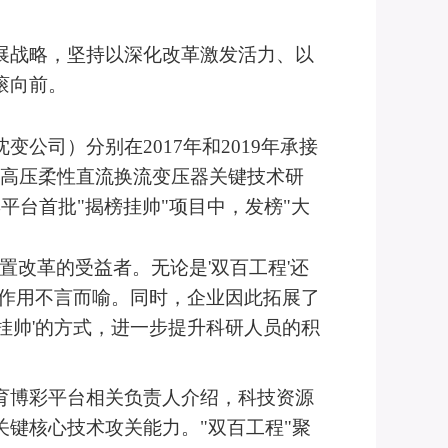
展战略，坚持以深化改革激发活力、以
滚向前。
司）分别在2017年和2019年承接
"超高压柔性直流换流变压器关键技术研
平台首批"揭榜挂帅"项目中，发榜"大
改革的受益者。无论是'双百工程'还
动作用不言而喻。同时，企业因此拓展了
挂帅'的方式，进一步提升科研人员的积
育博彩平台相关负责人介绍，科技资源
键核心技术攻关能力。"双百工程"聚