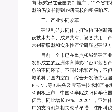
向"模式已在全国复制推广，12个省
盟的倡议书得到39所高校的积极响应
三、产业协同改革
建设利益共同体，打造协同创新
设技术共享、成果共有、设备共用、
术创新联盟和实质性产学研联盟建设
目前，全市已在重点领域组建产业
发起成立的亚洲体育博彩平台IC装备产
条的不同环节、不同技术和产品，不
域填补了国内空白，综合开发能力位居全
PECVD等IC装备及零部件技术和
科创板上市，中国科学院沈阳科学仪器股
亿元、同比增长39%。2020年，
广的支持创新相关改革举措。沈阳科仪